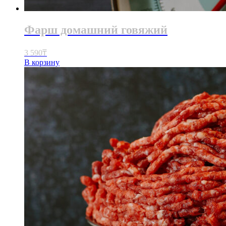
Фарш домашний говяжий
3 590
₸
В корзину