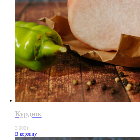
Курдюк
3 900
₸
В корзину