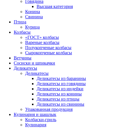
Говядина
Высшая категория
Конина
Свинина
Птица
Курица
Колбасы
«ГОСТ» колбасы
Вареные колбасы
Полукопченые колбасы
Сырокопченые колбасы
Ветчины
Сосиски и шпикачки
Деликатесы
Деликатесы
Деликатесы из баранины
Деликатесы из говядины
Деликатесы из индейки
Деликатесы из конины
Деликатесы из птицы
Деликатесы из свинины
Упакованная продукция
Кулинария и шашлык
Колбаски-гриль
Кулинария