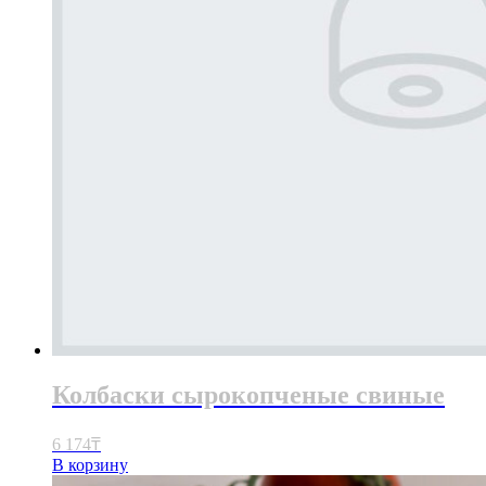
Колбаски сырокопченые свиные
6 174
₸
В корзину