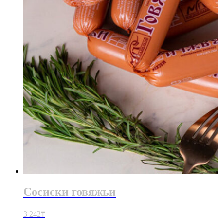
Сосиски говяжьи
3 242
₸